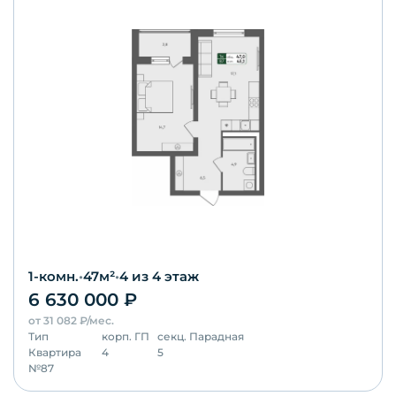
1-комн.
•
47
м²
•
4
из 4 этаж
6 630 000
₽
от
31 082
₽/мес.
Тип
корп.
ГП
секц.
Парадная
Квартира
4
5
№
87