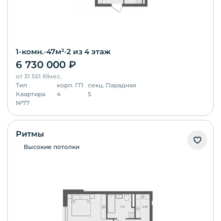
1-комн.
•
47
м²
•
2
из 4 этаж
6 730 000
₽
от
31 551
₽/мес.
Тип
корп.
ГП
секц.
Парадная
Квартира
4
5
№
77
Ритмы
Высокие потолки