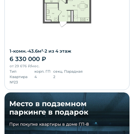
1-комн.
•
43.6
м²
•
2
из 4 этаж
6 330 000
₽
от
29 676
₽/мес.
Тип
корп.
ГП
секц.
Парадная
Квартира
4
2
№
23
Место в подземном
паркинге в подарок
При покупке квартиры в доме ГП-8