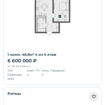
1-комн.
•
46.8
м²
•
4
из 4 этаж
6 600 000
₽
от
30 942
₽/мес.
Тип
корп.
ГП
секц.
Парадная
Квартира
4
3
№
55
Ритмы