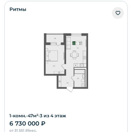
Ритмы
1-комн.
•
47
м²
•
3
из 4 этаж
6 730 000
₽
от
31 551
₽/мес.