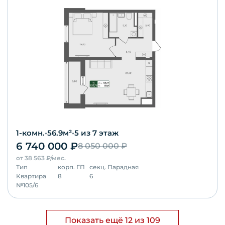
1-комн.
•
56.9
м²
•
5
из 7 этаж
6 740 000
₽
8 050 000
₽
от
38 563
₽/мес.
Тип
корп.
ГП
секц.
Парадная
Квартира
8
6
№
105/6
Показать ещё 12 из 109