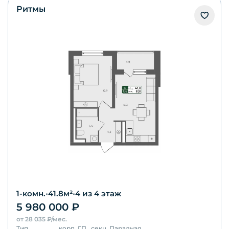
Ритмы
1-комн.
•
41.8
м²
•
4
из 4 этаж
5 980 000
₽
от
28 035
₽/мес.
Тип
корп.
ГП
секц.
Парадная