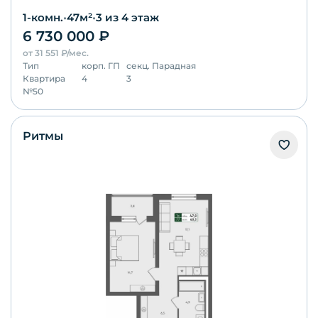
1-комн.
•
47
м²
•
3
из 4 этаж
6 730 000
₽
от
31 551
₽/мес.
Тип
корп.
ГП
секц.
Парадная
Квартира
4
3
№
50
Ритмы