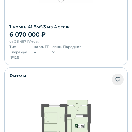
1-комн.
•
41.8
м²
•
3
из 4 этаж
6 070 000
₽
от
28 457
₽/мес.
Тип
корп.
ГП
секц.
Парадная
Квартира
4
7
№
126
Ритмы