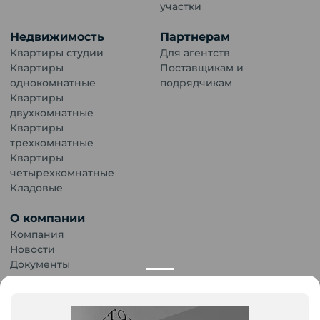
участки
Недвижимость
Партнерам
Квартиры студии
Для агентств
Квартиры
Поставщикам и
однокомнатные
подрядчикам
Квартиры
двухкомнатные
Квартиры
трехкомнатные
Квартиры
четырехкомнатные
Кладовые
О компании
Компания
Новости
Документы
Карьера
Публикации
Контакты