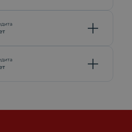
едита
ет
едита
ет