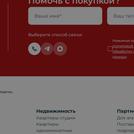
Помочь с покупкой?
Выберите способ связи:
Нажимая к
политикой
обработку
данных
щищены.
Недвижимость
Партн
Квартиры студии
Для аге
Квартиры
Постав
однокомнатные
подряд