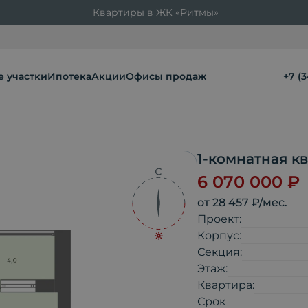
Квартиры в ЖК «Ритмы»
 участки
Ипотека
Акции
Офисы продаж
+7 (
1-комнатная к
6 070 000
₽
от
28 457
₽/мес.
Проект:
Корпус:
Секция:
Этаж:
Квартира:
Срок