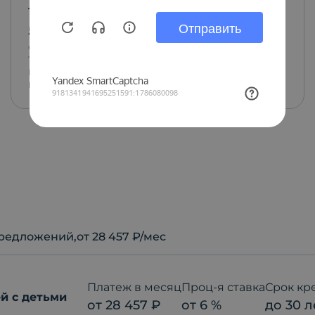
1-комн.
•
41.8
м²
•
4
из 4 этаж
5 980 000
₽
от
28 035
₽/мес.
Тип
корп.
ГП
секц.
Парадная
Квартира
4
7
№
132
редложений
,от 28 457 ₽/мес
Платеж в месяц
Проц-я ставка
Срок кр
й с детьми
от
28 457
₽
от
6
%
до
30
л