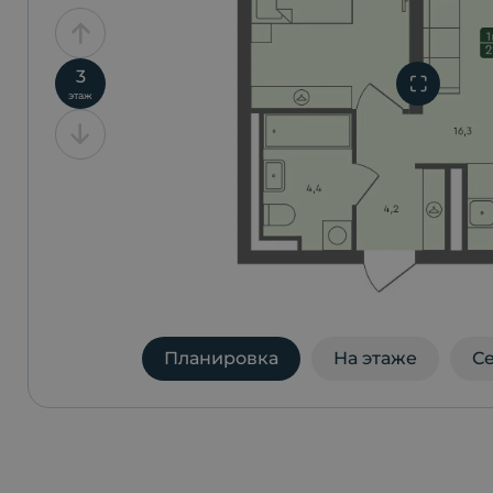
3
этаж
Планировка
На этаже
С