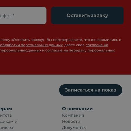
Оставить заявку
нопку «
Оставить заявку
», Вы подтверждаете, что ознакомились с
 обработки персональных данных
, даёте свое
согласие на
 персональных данных
и
согласие на передачу персональных
Записаться на показ
ерам
О компании
нтств
Компания
щикам и
Новости
чикам
Документы