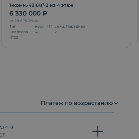
1-комн.
•
43.6
м²
•
2
из 4 этаж
6 330 000
₽
от
29 676
₽/мес.
Тип
корп.
ГП
секц.
Парадная
Квартира
4
2
№
23
Платеж по возрастанию
едита
ет