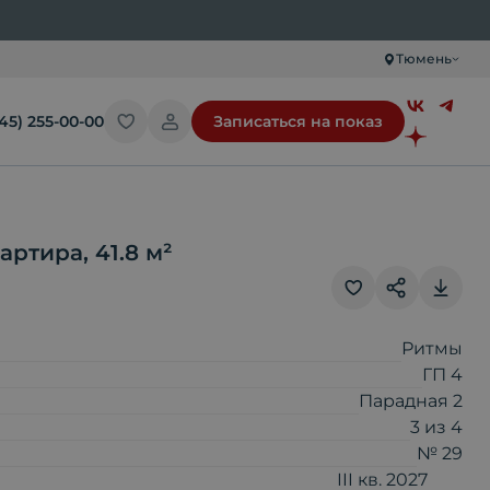
Тюмень
345) 255-00-00
Записаться на показ
вартира
,
41.8
м²
Ритмы
Скопировать ссылку
ГП 4
Парадная 2
Отправить по почте
3
из
4
№ 29
III кв. 2027