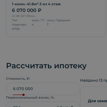
1-комн.
•
41.8
м²
•
3
из 4 этаж
6 070 000
₽
от
28 457
₽/мес.
Тип
корп.
ГП
секц.
Парадная
Квартира
4
7
№
126
Рассчитать ипотеку
Стоимость, ₽:
Найдено
13
п
Первоначальный взнос, %:
Для семе