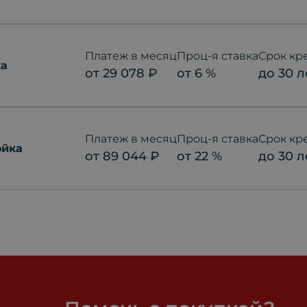
Платеж в месяц
Проц-я ставка
Срок кр
ка
от
29 078
₽
от
6
%
до
30
л
Платеж в месяц
Проц-я ставка
Срок кр
ойка
от
89 044
₽
от
22
%
до
30
л