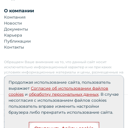
О компании
Компания
Новости
Документы
Карьера
Публикации
Контакты
Обращаем Ваше внимание на то, что данный сайт носит
исключительно информационный характер и ни при каких
условиях информационные материалы и цены, размещенные на
сайте, не являются публичной офертой. Застройщик имеет
Продолжая использование сайта, пользователь
право изменять стоимость объектов.
выражает
Согласие об использовании файлов
cookies
и
обработку персональных данных
. В случае
несогласия с использованием файлов cookies
Сведения о реализуемых требованиях к защите
пользователь вправе изменить настройки
персональных данных АО «СЗ «Партнер‑Строй»»
браузера либо прекратить использование сайта.
Согласия пользователей
Проектные декларации
Политика персональных данных