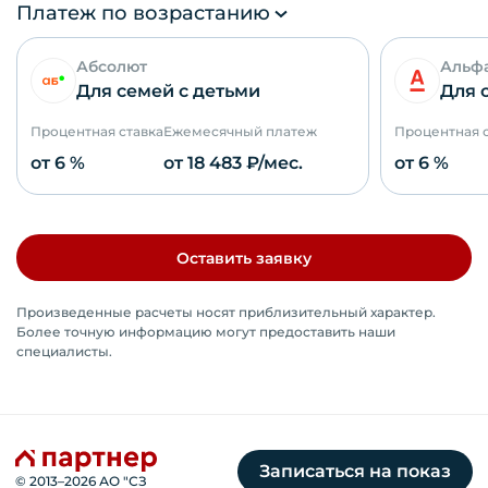
Платеж по возрастанию
Абсолют
Альф
Для семей с детьми
Для 
Процентная ставка
Ежемесячный платеж
Процентная 
от 6 %
от
18 483
₽/мес.
от 6 %
Оставить заявку
Произведенные расчеты носят приблизительный характер.
Более точную информацию могут предоставить наши
специалисты.
Записаться на показ
© 2013–
2026
АО "СЗ