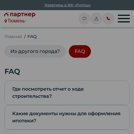
Квартиры в ЖК «Ритмы»
Тюмень
Главная
FAQ
Из другого города?
FAQ
FAQ
Где посмотреть отчет о ходе
строительства?
Какие документы нужны для оформления
Отчеты о строительстве формируются
ипотеки?
каждый месяц и выкладываются ежемесячно
до 20 числа. Изучайте отчеты в группе