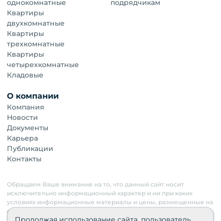
однокомнатные
подрядчикам
Квартиры
двухкомнатные
Квартиры
трехкомнатные
Квартиры
четырехкомнатные
Кладовые
О компании
Компания
Новости
Документы
Карьера
Публикации
Контакты
Обращаем Ваше внимание на то, что данный сайт носит
исключительно информационный характер и ни при каких
условиях информационные материалы и цены, размещенные на
сайте, не являются публичной офертой. Застройщик имеет
Продолжая использование сайта, пользователь
право изменять стоимость объектов.