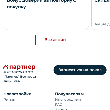
Бонус доверия за повторную
Скидк
покупку
Акция де
Все акции
Записаться на показ
© 2013–
2026
АО "СЗ
"Партнер" Все права
защищены.
Новостройки
Покупателям
Ритмы
Иногородним
FAQ
Акции