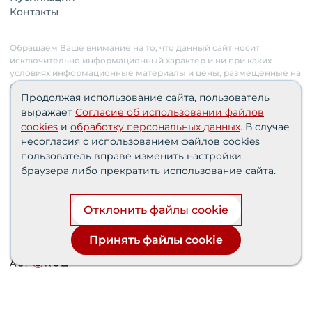
Контакты
Обращаем Ваше внимание на то, что данный сайт носит
исключительно информационный характер и ни при каких
условиях информационные материалы и цены, размещенные на
сайте, не являются публичной офертой. Застройщик имеет
Продолжая использование сайта, пользователь
право изменять стоимость объектов.
выражает
Согласие об использовании файлов
cookies
и
обработку персональных данных
. В случае
несогласия с использованием файлов cookies
Сведения о реализуемых требованиях к защите
пользователь вправе изменить настройки
персональных данных АО «СЗ «Партнер‑Строй»»
браузера либо прекратить использование сайта.
Согласия пользователей
Проектные декларации
Политика персональных данных
Отклонить файлы cookie
Финансирование строительства при поддержке
банка дом.рф
Принять файлы cookie
Разработка и продвижение сайта —