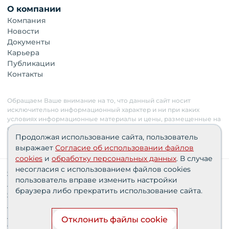
О компании
Компания
Новости
Документы
Карьера
Публикации
Контакты
Обращаем Ваше внимание на то, что данный сайт носит
исключительно информационный характер и ни при каких
условиях информационные материалы и цены, размещенные на
сайте, не являются публичной офертой. Застройщик имеет
Продолжая использование сайта, пользователь
право изменять стоимость объектов.
выражает
Согласие об использовании файлов
cookies
и
обработку персональных данных
. В случае
несогласия с использованием файлов cookies
Сведения о реализуемых требованиях к защите
пользователь вправе изменить настройки
персональных данных АО «СЗ «Партнер‑Строй»»
браузера либо прекратить использование сайта.
Согласия пользователей
Проектные декларации
Политика персональных данных
Отклонить файлы cookie
Финансирование строительства при поддержке