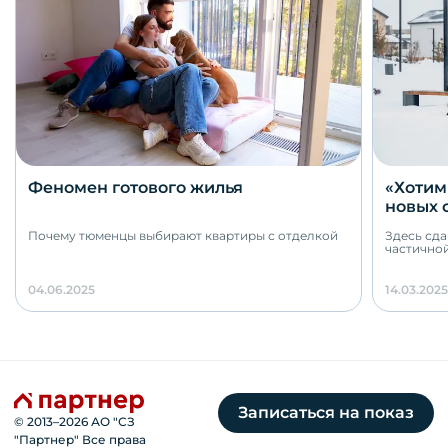
Феномен готового жилья
«Хотим
новых 
есть св
Почему тюменцы выбирают квартиры с отделкой
Здесь сда
частично
04.06.2025
14.03.2025
Записаться на показ
© 2013–
2026
АО "СЗ
"Партнер" Все права