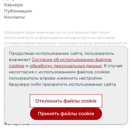
Карьера
Публикации
Контакты
Обращаем Ваше внимание на то, что данный сайт носит
исключительно информационный характер и ни при каких
условиях информационные материалы и цены, размещенные на
сайте, не являются публичной офертой. Застройщик имеет
Продолжая использование сайта, пользователь
право изменять стоимость объектов.
выражает
Согласие об использовании файлов
cookies
и
обработку персональных данных
. В случае
несогласия с использованием файлов cookies
Сведения о реализуемых требованиях к защите
пользователь вправе изменить настройки
персональных данных АО «СЗ «Партнер‑Строй»»
браузера либо прекратить использование сайта.
Согласия пользователей
Проектные декларации
Политика персональных данных
Отклонить файлы cookie
Финансирование строительства при поддержке
банка дом.рф
Принять файлы cookie
Разработка и продвижение сайта —