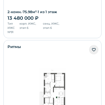
2-комн.
•
75.98
м²
•
1
из 1 этаж
13 480 000
₽
Тип
корп.
ИЖС,
секц.
ИЖС,
ИЖС
этап 6
этап 6
№
91
Ритмы