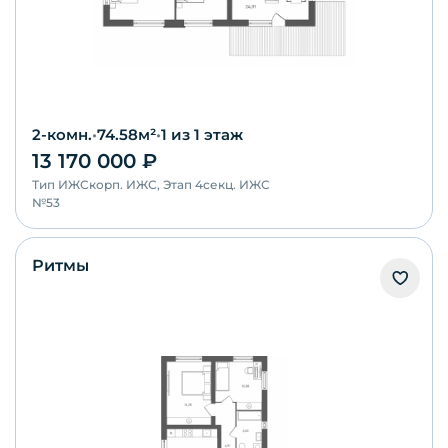
2-комн.
•
74.58
м²
•
1
из 1 этаж
13 170 000
₽
Тип
ИЖС
корп.
ИЖС, Этап 4
секц.
ИЖС
№
53
Ритмы