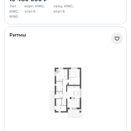
Тип
корп.
ИЖС,
секц.
ИЖС,
ИЖС
этап 6
этап 6
№
80
Ритмы