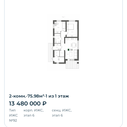
2-комн.
•
75.98
м²
•
1
из 1 этаж
13 480 000
₽
Тип
корп.
ИЖС,
секц.
ИЖС,
ИЖС
этап 6
этап 6
№
92