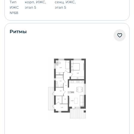
Тип
корп.
ИЖС,
секц.
ИЖС,
ИЖС
этап 5
этап 5
№
68
Ритмы