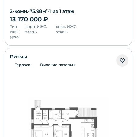
2-комн.
•
75.98
м²
•
1
из 1 этаж
13 170 000
₽
Тип
корп.
ИЖС,
секц.
ИЖС,
ИЖС
этап 5
этап 5
№
70
Ритмы
Терраса
Высокие потолки