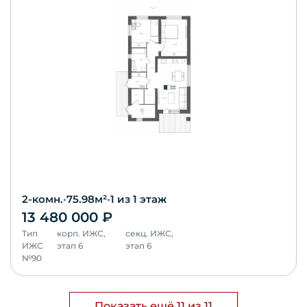
2-комн.
•
75.98
м²
•
1
из 1 этаж
13 480 000
₽
Тип
корп.
ИЖС,
секц.
ИЖС,
ИЖС
этап 6
этап 6
№
90
Показать ещё 11 из 11