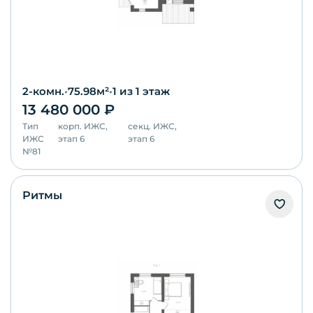
2-комн.
•
75.98
м²
•
1
из 1 этаж
13 480 000
₽
Тип
корп.
ИЖС,
секц.
ИЖС,
ИЖС
этап 6
этап 6
№
81
Ритмы