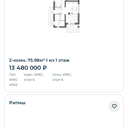
2-комн.
•
75.98
м²
•
1
из 1 этаж
13 480 000
₽
Тип
корп.
ИЖС,
секц.
ИЖС,
ИЖС
этап 6
этап 6
№
82
Ритмы