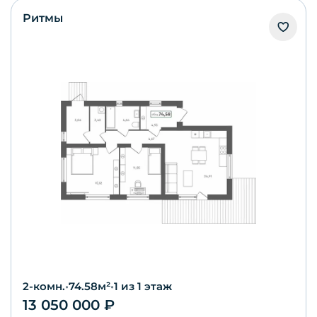
Ритмы
2-комн.
•
74.58
м²
•
1
из 1 этаж
13 050 000
₽