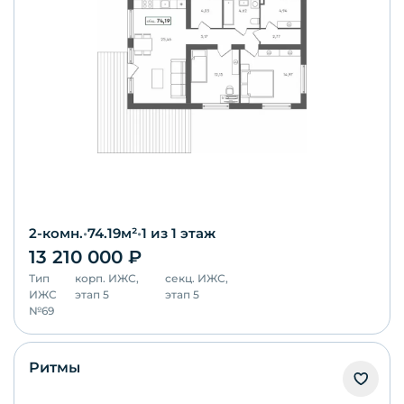
2-комн.
•
74.19
м²
•
1
из 1 этаж
13 210 000
₽
Тип
корп.
ИЖС,
секц.
ИЖС,
ИЖС
этап 5
этап 5
№
69
Ритмы