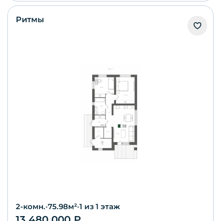
Ритмы
2-комн.
•
75.98
м²
•
1
из 1 этаж
13 480 000
₽