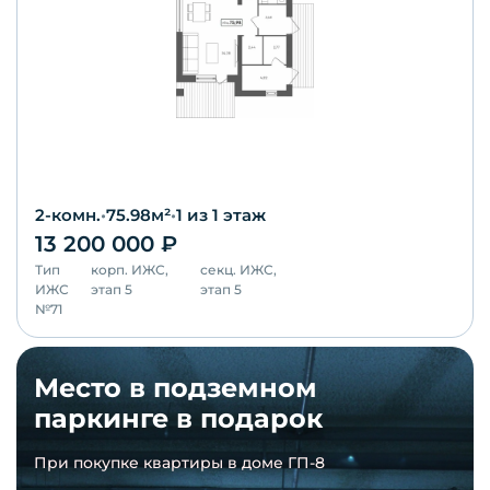
2-комн.
•
75.98
м²
•
1
из 1 этаж
13 200 000
₽
Тип
корп.
ИЖС,
секц.
ИЖС,
ИЖС
этап 5
этап 5
№
71
Место в подземном
паркинге в подарок
При покупке квартиры в доме ГП-8