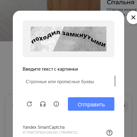
Спальня
Отделка комнат
высокого качес
качественной 
Ритмы
С кухней
Терраса
С ремонтом