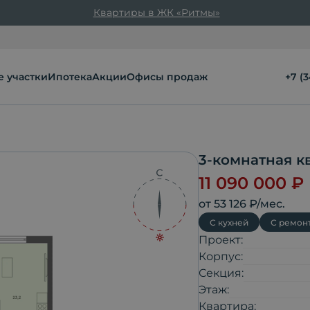
Квартиры в ЖК «Ритмы»
 участки
Ипотека
Акции
Офисы продаж
+7 (
3-комнатная к
11 090 000
₽
от
53 126
₽/мес.
С кухней
С ремон
Проект:
Корпус:
Секция:
Этаж:
Квартира: