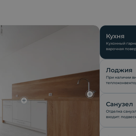
Кухня
Кухонный гарни
варочная повер
компании ESKO
Лоджия
При наличии в
теплоконвектор
окон.
Санузел
Отделка санузл
входит: подвес
170см.