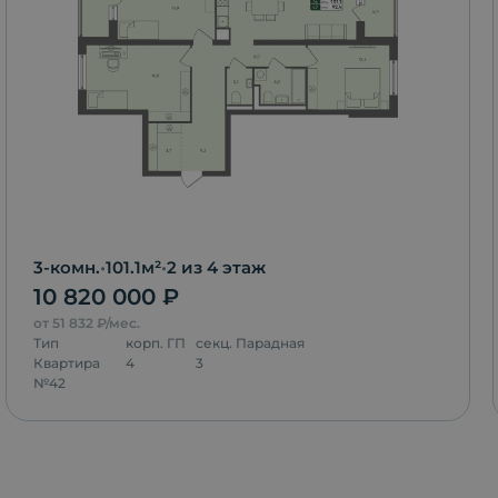
3-комн.
•
101.1
м²
•
2
из 4 этаж
10 820 000
₽
от
51 832
₽/мес.
Тип
корп.
ГП
секц.
Парадная
Квартира
4
3
№
42