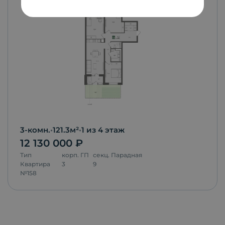
3-комн.
•
121.3
м²
•
1
из 4 этаж
12 130 000
₽
Тип
корп.
ГП
секц.
Парадная
Квартира
3
9
№
158