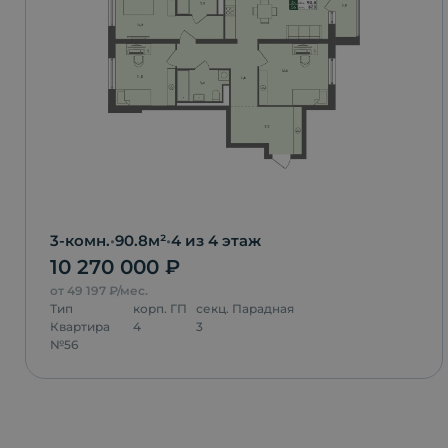
3-комн.
•
90.8
м²
•
4
из 4 этаж
10 270 000
₽
от
49 197
₽/мес.
Тип
корп.
ГП
секц.
Парадная
Квартира
4
3
№
56