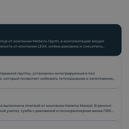
тур от компании Мебель Групп, в комплектацию входит
хность от компании LEXX, мойка-раковина и смеситель
.
итражной группы, установлен интегрируемый в пол
, который позволяет избежать теплоразрыва и запотевания
а выполнена плиткой от компании Keramа Marazzi. В ремонт
ной унитаз, тумба с раковиной и полноразмерная ванна ПВХ