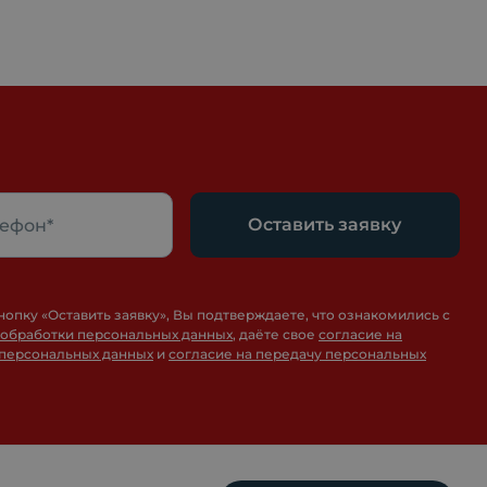
Оставить заявку
нопку «
Оставить заявку
», Вы подтверждаете, что ознакомились с
 обработки персональных данных
, даёте свое
согласие на
 персональных данных
и
согласие на передачу персональных