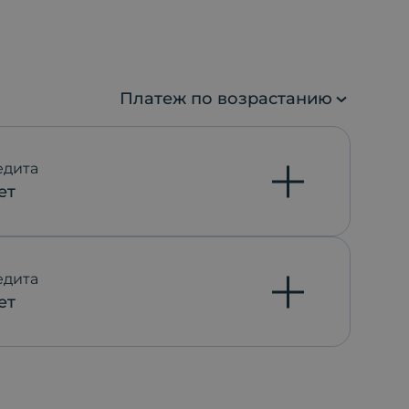
Платеж по возрастанию
едита
ет
едита
ет