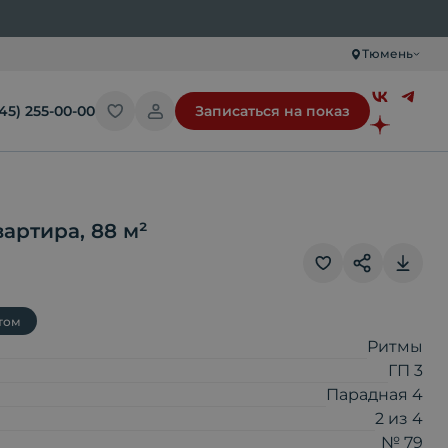
Тюмень
345) 255-00-00
Записаться на показ
вартира
,
88
м²
том
Скопировать ссылку
Ритмы
ГП 3
Отправить по почте
Парадная 4
2
из
4
№ 79