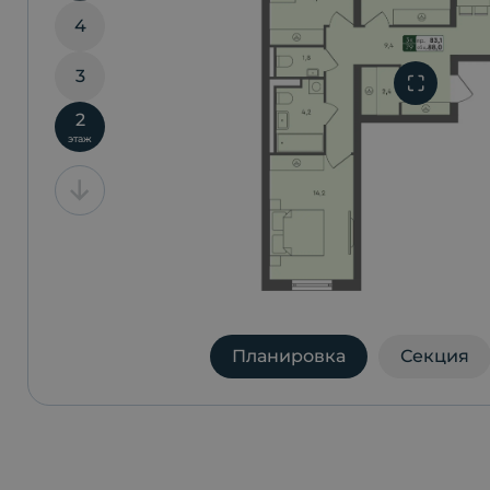
4
3
2
этаж
Планировка
Секция