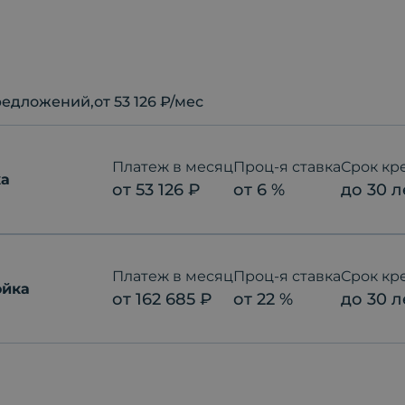
едложений
,от 53 126 ₽/мес
Платеж в месяц
Проц-я ставка
Срок кр
ка
от
53 126
₽
от
6
%
до
30
л
Платеж в месяц
Проц-я ставка
Срок кр
ойка
от
162 685
₽
от
22
%
до
30
л