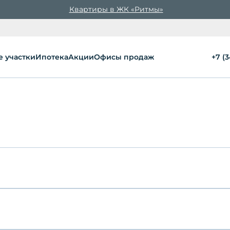
Квартиры в ЖК «Ритмы»
 участки
Ипотека
Акции
Офисы продаж
+7 (
17
Проектная декла