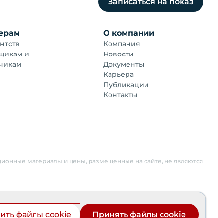
Записаться на показ
ерам
О компании
нтств
Компания
щикам и
Новости
чикам
Документы
Карьера
Публикации
Контакты
ционные материалы и цены, размещенные на сайте, не являются
ователей
Проектные декларации
ить файлы cookie
Принять файлы cookie