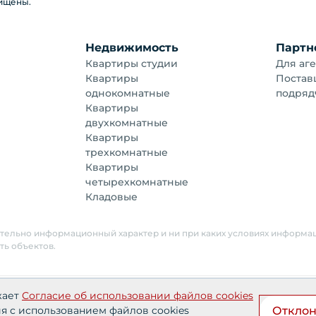
щищены.
Недвижимость
Партн
Квартиры студии
Для аге
Квартиры
Постав
однокомнатные
подряд
Квартиры
двухкомнатные
Квартиры
трехкомнатные
Квартиры
четырехкомнатные
Кладовые
ительно информационный характер и ни при каких условиях информа
ть объектов.
ональных данных АО «СЗ «Партнер‑Строй»»
Согласия польз
жает
Согласие об использовании файлов cookies
Отклон
ия с использованием файлов cookies