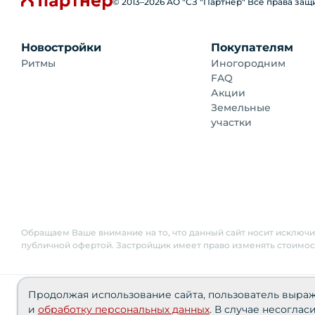
© 2013–
2026
АО "СЗ "Партнер" Все права за
Новостройки
Покупателям
Ритмы
Иногородним
FAQ
Акции
Земельные
участки
Обращаем Ваше внимание на то, что данный сайт носит исключ
публичной офертой. Застройщик имеет право изменять стоимос
Сведения о реализуемых требованиях к защите перс
Продолжая использование сайта, пользователь выра
Политика персональных данных
и
обработку персональных данных
. В случае несоглас